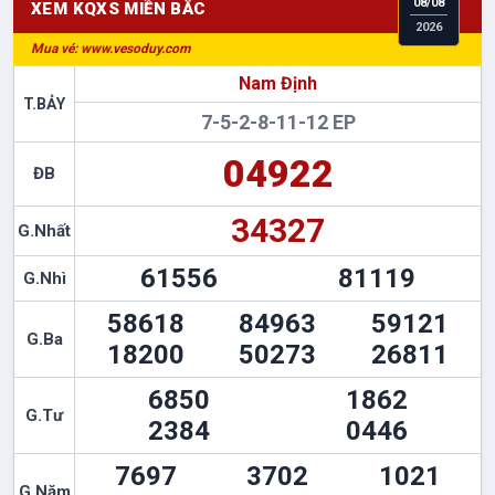
08
/
08
XEM KQXS
MIỀN BẮC
2026
Nhanh Chóng - An Toàn - Bảo Mật
Nam Định
T.BẢY
7-5-2-8-11-12 EP
04922
ĐB
34327
G.Nhất
61556
81119
G.Nhì
58618
84963
59121
G.Ba
18200
50273
26811
6850
1862
G.Tư
2384
0446
7697
3702
1021
G.Năm