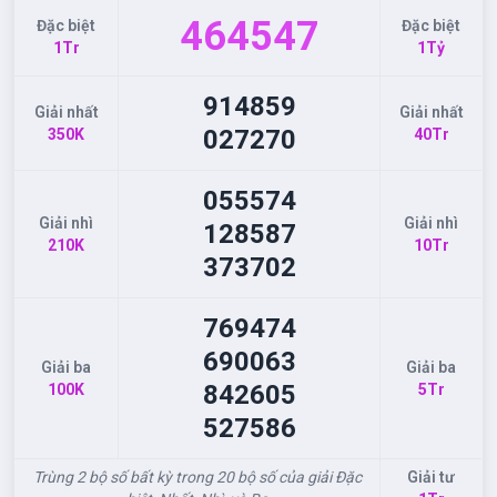
464
547
Đặc biệt
Đặc biệt
1Tr
1Tỷ
914
859
Giải nhất
Giải nhất
027
270
350K
40Tr
055
574
Giải nhì
Giải nhì
128
587
210K
10Tr
373
702
769
474
690
063
Giải ba
Giải ba
842
605
100K
5Tr
527
586
Trùng 2 bộ số bất kỳ trong 20 bộ số của giải Đặc
Giải tư