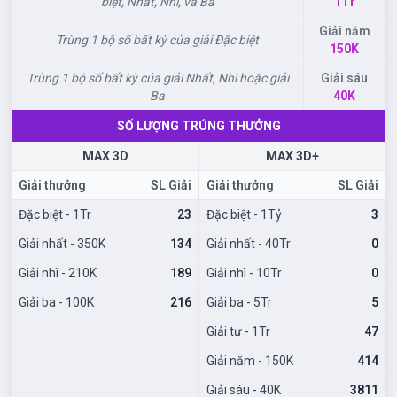
biệt, Nhất, Nhì, và Ba
1Tr
Giải năm
Trùng 1 bộ số bất kỳ của giải Đặc biệt
150K
Trùng 1 bộ số bất kỳ của giải Nhất, Nhì hoặc giải
Giải sáu
Ba
40K
SỐ LƯỢNG TRÚNG THƯỞNG
MAX 3D
MAX 3D+
Giải thưởng
SL Giải
Giải thưởng
SL Giải
Đặc biệt - 1Tr
23
Đặc biệt - 1Tỷ
3
Giải nhất - 350K
134
Giải nhất - 40Tr
0
Giải nhì - 210K
189
Giải nhì - 10Tr
0
Giải ba - 100K
216
Giải ba - 5Tr
5
Giải tư - 1Tr
47
Giải năm - 150K
414
Giải sáu - 40K
3811