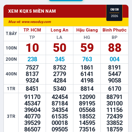
08
/
08
XEM KQXS
MIỀN NAM
2026
Nhanh Chóng - An Toàn - Bảo Mật
TP. HCM
Long An
Hậu Giang
Bình Phước
T.BẢY
TP
LA
HG
BP
10
50
59
88
100N
238
345
763
004
200N
7527
8752
1861
8191
8137
2779
6141
5447
400N
9324
4284
4198
9058
8451
5340
8814
6170
1TR
91170
42454
12090
88791
45347
87184
89195
30100
39604
34354
05568
11156
40770
61535
18552
72439
3TR
39529
00018
14595
33852
86507
09505
73516
18759