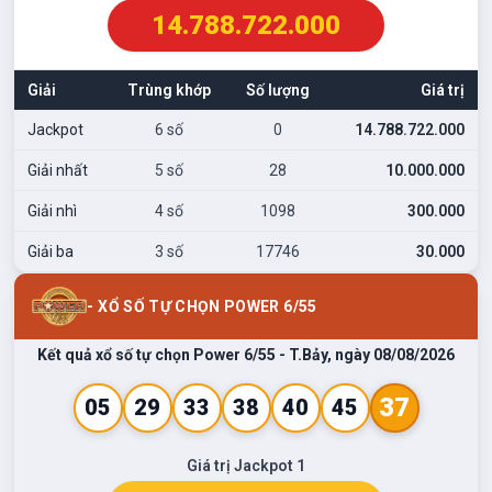
14.788.722.000
Giải
Trùng khớp
Số lượng
Giá trị
Jackpot
6 số
0
14.788.722.000
Giải nhất
5 số
28
10.000.000
Giải nhì
4 số
1098
300.000
Giải ba
3 số
17746
30.000
- XỔ SỐ TỰ CHỌN POWER 6/55
Kết quả xổ số tự chọn Power 6/55 -
T.Bảy
, ngày
08/08/2026
37
05
29
33
38
40
45
Giá trị Jackpot 1