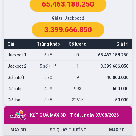
65.463.188.250
Giá trị Jackpot 2
3.399.666.850
Giải
Trùng khớp
Số lượng
Giá trị
Jackpot 1
6 số
0
65.463.188.250
Jackpot 2
5 số + 1*
1
3.399.666.850
Giải nhất
5 số
9
40.000.000
Giải nhì
4 số
993
500.000
Giải ba
3 số
22615
50.000
- KẾT QUẢ MAX 3D -
T.Sáu
, ngày
07/08/2026
MAX 3D
SỐ QUAY THƯỞNG
MAX 3D+