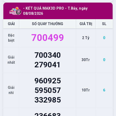
- KẾT QUẢ MAX3D PRO -
T.Bảy
, ngày
08/08/2026
GIẢI
SỐ QUAY THƯỞNG
GIÁ TRỊ
SL
700
499
Đặc
2 Tỷ
0
biệt
700
340
Giải
30Tr
0
279
041
nhất
960
925
Giải
595
057
10Tr
6
nhì
332
985
236
683