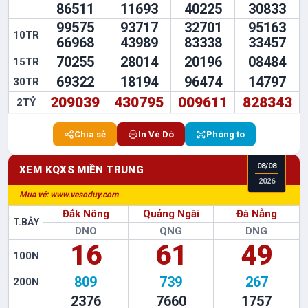
86511
11693
40225
30833
99575
93717
32701
95163
10TR
66968
43989
83338
33457
70255
28014
20196
08484
15TR
69322
18194
96474
14797
30TR
209039
430795
009611
828343
2TỶ
Chia sẻ
In Vé Dò
Phóng to
08
/
08
XEM KQXS
MIỀN TRUNG
2026
Nhanh Chóng - An Toàn - Bảo Mật
Đắk Nông
Quảng Ngãi
Đà Nẵng
T.BẢY
DNO
QNG
DNG
16
61
49
100N
809
739
267
200N
2376
7660
1757