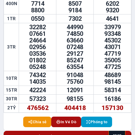
7714
8507
6202
400N
8800
9184
9320
0550
7302
4641
1TR
32282
44990
33979
07661
74850
93348
24664
63660
45302
02956
07248
43071
3TR
03536
29127
47719
01802
85247
35005
05248
63554
47725
74342
91048
48689
10TR
14035
75760
98145
42224
12091
58314
15TR
57323
98155
16186
30TR
476562
404418
157130
2TỶ
Chia sẻ
In Vé Dò
Phóng to