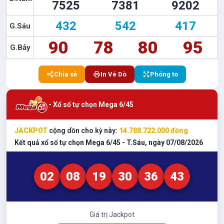
7525
7381
9202
432
542
417
G.Sáu
90
78
80
95
G.Bảy
Chia sẻ
In Vé Dò
Phóng to
- Xổ số tự chọn Mega 6/45
JACKPOT
cộng dồn cho kỳ này:
14.788.722.000
đồng
Kết quả xổ số tự chọn Mega 6/45 -
T.Sáu
, ngày
07/08/2026
02
08
19
30
36
43
Giá trị Jackpot