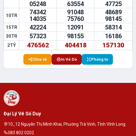
05248
63554
47725
74342
91048
48689
10TR
14035
75760
98145
42224
12091
58314
15TR
57323
98155
16186
30TR
476562
404418
157130
2TỶ
Chia sẻ
In Vé Dò
Phóng to
Đại Lý Vé Số Duy
10_12 Nguyễn Thị Minh Khai, Phường Trà Vinh, Tỉnh Vĩnh Long
083 802 0202