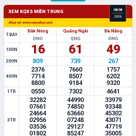
08
/
08
XEM KQXS
MIỀN TRUNG
2026
Mua vé: www.vesoduy.com
Đắk Nông
Quảng Ngãi
Đà Nẵng
T.BẢY
DNO
QNG
DNG
16
61
49
100N
809
739
267
200N
2376
7660
1757
7714
8507
6202
400N
8800
9184
9320
0550
7302
4641
1TR
32282
44990
33979
07661
74850
93348
24664
63660
45302
02956
07248
43071
3TR
03536
29127
47719
01802
85247
35005