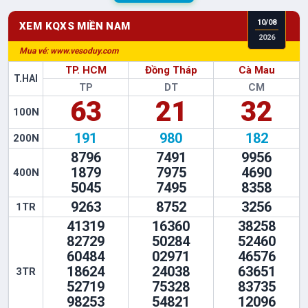
10
/
08
XEM KQXS
MIỀN NAM
2026
Mua vé: www.vesoduy.com
TP. HCM
Đồng Tháp
Cà Mau
T.HAI
TP
DT
CM
63
21
32
100N
191
980
182
200N
8796
7491
9956
1879
7975
4690
400N
5045
7495
8358
9263
8752
3256
1TR
41319
16360
38258
82729
50284
52460
60484
02971
46576
18624
24038
63651
3TR
52719
75328
83735
98253
54821
12096