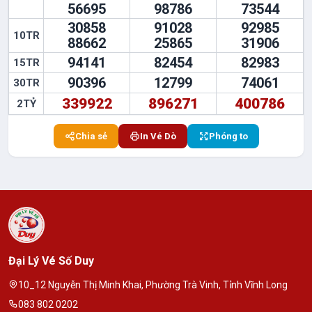
56695
98786
73544
30858
91028
92985
10TR
88662
25865
31906
94141
82454
82983
15TR
90396
12799
74061
30TR
339922
896271
400786
2TỶ
Chia sẻ
In Vé Dò
Phóng to
Đại Lý Vé Số Duy
10_12 Nguyễn Thị Minh Khai, Phường Trà Vinh, Tỉnh Vĩnh Long
083 802 0202