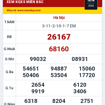
06
/
08
XEM KQXS
MIỀN BẮC
2026
Mua vé: www.vesoduy.com
Hà Nội
T.NĂM
3-11-2-10-1-7 EM
26167
ĐB
68160
G.Nhất
99032
08931
G.Nhì
54651
94887
15060
G.Ba
50406
53504
17720
2654
6120
G.Tư
9919
3406
6318
8204
2751
G.Năm