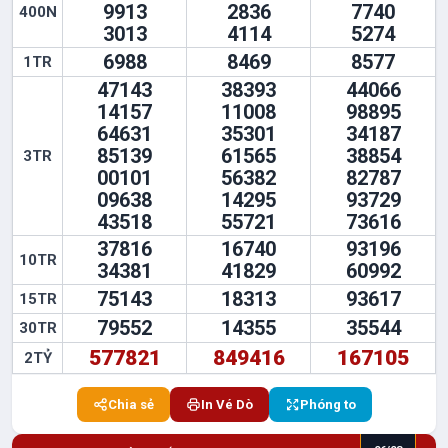
9913
2836
7740
400N
3013
4114
5274
6988
8469
8577
1TR
47143
38393
44066
14157
11008
98895
64631
35301
34187
85139
61565
38854
3TR
00101
56382
82787
09638
14295
93729
43518
55721
73616
37816
16740
93196
10TR
34381
41829
60992
75143
18313
93617
15TR
79552
14355
35544
30TR
577821
849416
167105
2TỶ
Chia sẻ
In Vé Dò
Phóng to