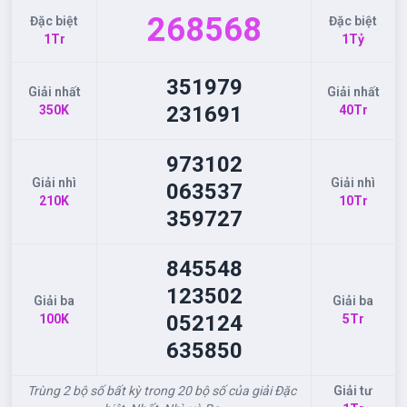
268
568
Đặc biệt
Đặc biệt
1Tr
1Tỷ
351
979
Giải nhất
Giải nhất
231
691
350K
40Tr
973
102
Giải nhì
Giải nhì
063
537
210K
10Tr
359
727
845
548
123
502
Giải ba
Giải ba
052
124
100K
5Tr
635
850
Trùng 2 bộ số bất kỳ trong 20 bộ số của giải Đặc
Giải tư