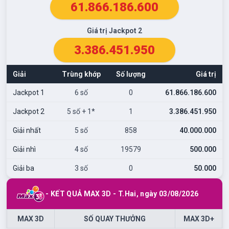
61.866.186.600
Giá trị Jackpot 2
3.386.451.950
Giải
Trùng khớp
Số lượng
Giá trị
Jackpot 1
6 số
0
61.866.186.600
Jackpot 2
5 số + 1*
1
3.386.451.950
Giải nhất
5 số
858
40.000.000
Giải nhì
4 số
19579
500.000
Giải ba
3 số
0
50.000
- KẾT QUẢ MAX 3D -
T.Hai
, ngày
03/08/2026
MAX 3D
SỐ QUAY THƯỞNG
MAX 3D+