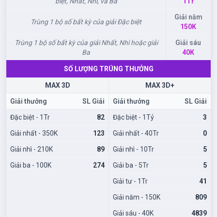
biệt, Nhất, Nhì, và Ba
1Tr
Giải năm
Trùng 1 bộ số bất kỳ của giải Đặc biệt
150K
Trùng 1 bộ số bất kỳ của giải Nhất, Nhì hoặc giải
Giải sáu
Ba
40K
SỐ LƯỢNG TRÚNG THƯỞNG
MAX 3D
MAX 3D+
Giải thưởng
SL Giải
Giải thưởng
SL Giải
Đặc biệt - 1Tr
82
Đặc biệt - 1Tỷ
3
Giải nhất - 350K
123
Giải nhất - 40Tr
0
Giải nhì - 210K
89
Giải nhì - 10Tr
5
Giải ba - 100K
274
Giải ba - 5Tr
5
Giải tư - 1Tr
41
Giải năm - 150K
809
Giải sáu - 40K
4839