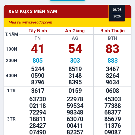
06
/
08
XEM KQXS
MIỀN NAM
2026
Mua vé: www.vesoduy.com
Tây Ninh
An Giang
Bình Thuận
T.NĂM
TN
AG
BTH
41
54
83
100N
805
303
883
200N
5244
8519
3467
0590
3148
8264
400N
8796
8395
9634
3617
0159
0608
1TR
63730
22978
45303
02118
59534
77388
72294
98348
68377
18811
63070
85679
3TR
28427
00411
11376
07490
82357
09087