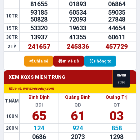
81655
01893
06864
93185
60534
59035
10TR
50828
72093
27848
53320
19633
44654
15TR
13937
41355
60611
30TR
241657
245836
457729
2TỶ
Chia sẻ
In Vé Dò
Phóng to
06
/
08
XEM KQXS
MIỀN TRUNG
2026
Mua vé: www.vesoduy.com
Bình Định
Quảng Bình
Quảng Trị
T.NĂM
BDI
QB
QT
65
61
03
100N
124
924
858
200N
0686
2073
1298