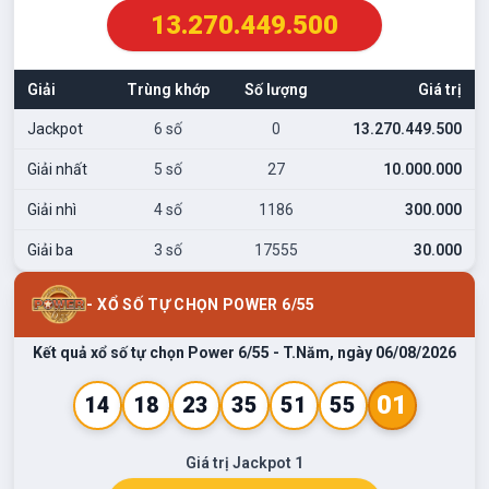
13.270.449.500
Giải
Trùng khớp
Số lượng
Giá trị
Jackpot
6 số
0
13.270.449.500
Giải nhất
5 số
27
10.000.000
Giải nhì
4 số
1186
300.000
Giải ba
3 số
17555
30.000
- XỔ SỐ TỰ CHỌN POWER 6/55
Kết quả xổ số tự chọn Power 6/55 -
T.Năm
, ngày
06/08/2026
01
14
18
23
35
51
55
Giá trị Jackpot 1