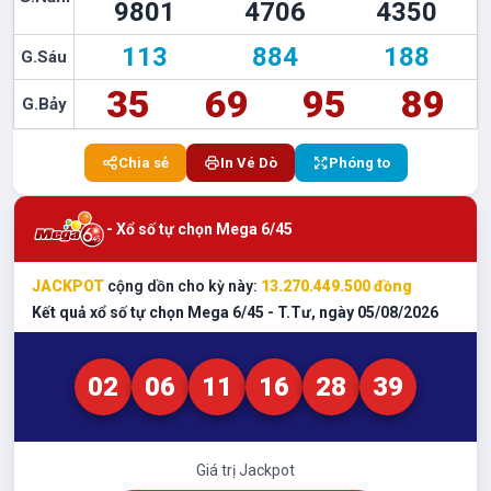
9801
4706
4350
113
884
188
G.Sáu
35
69
95
89
G.Bảy
Chia sẻ
In Vé Dò
Phóng to
- Xổ số tự chọn Mega 6/45
JACKPOT
cộng dồn cho kỳ này:
13.270.449.500
đồng
Kết quả xổ số tự chọn Mega 6/45 -
T.Tư
, ngày
05/08/2026
02
06
11
16
28
39
Giá trị Jackpot