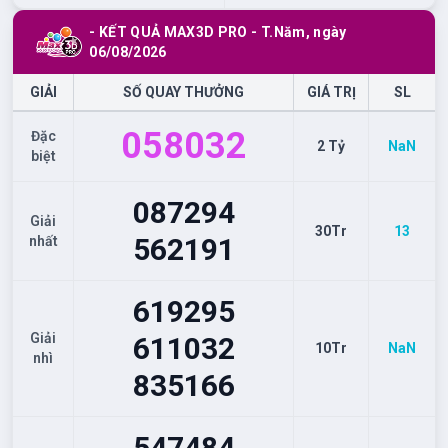
- KẾT QUẢ MAX3D PRO -
T.Năm
, ngày
06/08/2026
GIẢI
SỐ QUAY THƯỞNG
GIÁ TRỊ
SL
058
032
Đặc
2 Tỷ
NaN
biệt
087
294
Giải
30Tr
13
562
191
nhất
619
295
Giải
611
032
10Tr
NaN
nhì
835
166
547
484