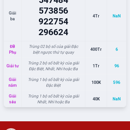
573
856
Giải
4Tr
NaN
922
754
ba
296
624
ĐB
Trùng 02 bộ số của giải Đặc
400Tr
6
Phụ
biệt ngược thứ tự quay
Trùng 2 bộ số bất kỳ của giải
Giải tư
1Tr
96
Đặc Biệt, Nhất, Nhì hoặc Ba
Giải
Trùng 1 bộ số bất kỳ của giải
100K
596
năm
Đặc Biệt
Giải
Trùng 1 bộ số bất kỳ của giải
40K
NaN
sáu
Nhất, Nhì hoặc Ba